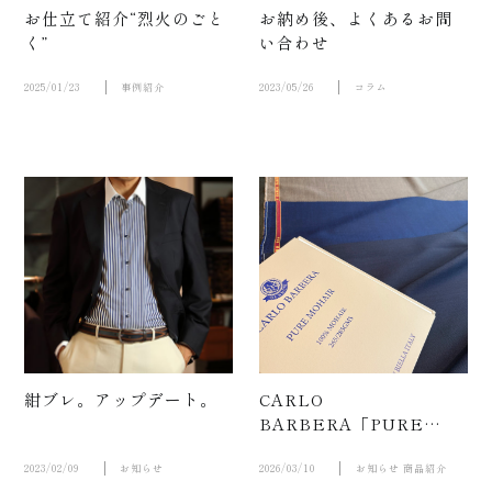
お仕立て紹介“烈火のごと
お納め後、よくあるお問
く”
い合わせ
2025/01/23
事例紹介
2023/05/26
コラム
店舗案
内
紺ブレ。アップデート。
CARLO
BARBERA「PURE
MOHAIR」—研ぎ澄まさ
れた艶と張り—
2023/02/09
お知らせ
2026/03/10
お知らせ
商品紹介