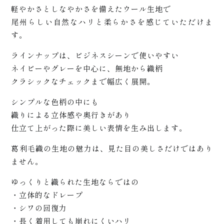
軽やかさとしなやかさを備えたウール生地で
尾州らしい自然なハリと柔らかさを感じていただけま
す。
ラインナップは、ビジネスシーンで使いやすい
ネイビーやグレーを中心に、無地から織柄
クラシックなチェックまで幅広く展開。
プライ
シンプルな色柄の中にも
織りによる立体感や奥行きがあり
仕立て上がった際に美しい表情を生み出します。
葛利毛織の生地の魅力は、見た目の美しさだけではあり
ません。
ス
ゆっくりと織られた生地ならではの
・立体的なドレープ
・シワの回復力
・長く着用しても崩れにくいハリ