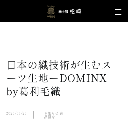
日本の織技術が生むス
ーツ生地ーDOMINX
by葛利毛織
2026/03/26
お知らせ
商
品紹介