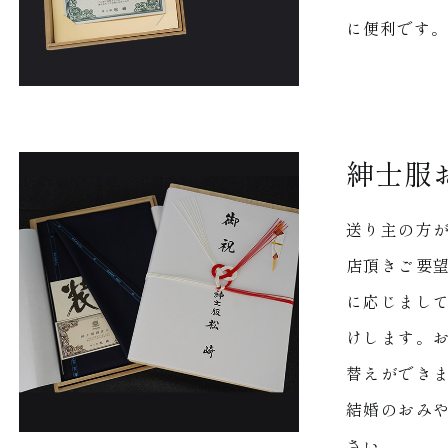
に便利です。
紳士服
送り主の方
店頂きご要
に応じまし
けします。
替えができ
結婚のおみ
さい。