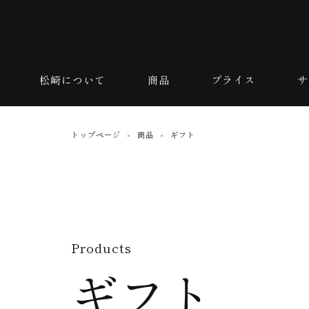
松崎について
商品
プライス
サ
トップページ
商品
ギフト
＞
＞
Products
ギフト