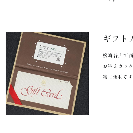
ギフト
松崎各店で
お誂えカッ
物に便利です