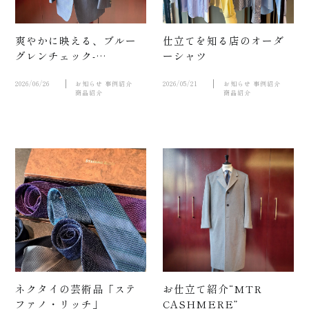
爽やかに映える、ブルー
仕立てを知る店のオーダ
グレンチェック-
ーシャツ
HARRISONS “CAPE
KID”
2026/06/26
お知らせ
事例紹介
2026/05/21
お知らせ
事例紹介
商品紹介
商品紹介
店舗案
内
ネクタイの芸術品「ステ
お仕立て紹介“MTR
ファノ・リッチ」
CASHMERE”