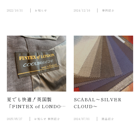
2022/10/31
お知らせ
2024/12/16
事例紹介
夏でも快適！英国製
SCABAL～SILVER
紹介動
「FINTEX of LONDON
CLOUD～
COOLBREEZE」のダブ
ルスーツ
2025/05/27
お知らせ
事例紹介
2024/07/01
商品紹介