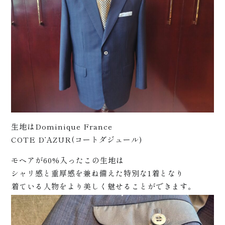
松崎に
ついて
+
生地はDominique France
COTE D’AZUR(コートダジュール)
モヘアが60%入ったこの生地は
シャリ感と重厚感を兼ね備えた特別な1着となり
着ている人物をより美しく魅せることができます。