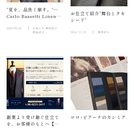
紹介
“夏を、品良く崩す。”―
お仕立て紹介“舞台とタキ
Carlo Bassetti Linen
シード”
100％ Order Shirt ―
動画
2026/05/26
お知らせ
事例紹介
商品紹介
2024/11/22
事例紹介
お
創業より受け継ぐ仕立て
ロロ･ピアーナのカシミア
を、お客様のもとへ【出
張採寸サービス開始】