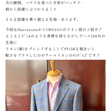
次の瞬間、バナナを食べた手形がバッチリ…
朝から試練にぶつかりまくり
そんな試練を乗り越える生地…あります。
松崎
今回はHarrisonsからINDIGOのリネン混のご紹介！
もともとﾃﾞﾆﾑのような表情を持ちながらウール100％の
生地に
リネン(麻)をブレンドすることでﾅﾁｭﾗﾙな風合いと
軽さをプラスしたのがウールリネンのｲﾝﾃﾞｨｺﾞです！
につ