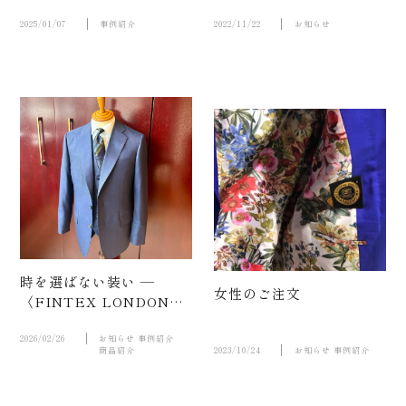
に入る品格と風格、エリ
オット ローズ ロンドン。
2025/01/07
事例紹介
2022/11/22
お知らせ
お知ら
時を選ばない装い ―
女性のご注文
〈FINTEX LONDON〉
のブルー三揃い
2026/02/26
お知らせ
事例紹介
商品紹介
2023/10/24
お知らせ
事例紹介