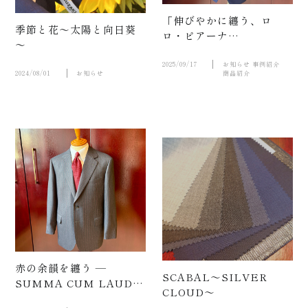
「伸びやかに纏う、ロ
季節と花～太陽と向日葵
ロ・ピアーナ
～
ZELANDER」
2025/09/17
お知らせ
事例紹介
お知ら
2024/08/01
お知らせ
商品紹介
せ
赤の余韻を纏う —
SCABAL～SILVER
SUMMA CUM LAUDE
CLOUD～
の魅力 —