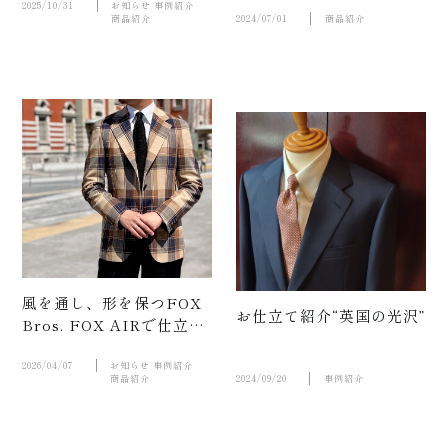
2025/10/31
お知らせ
事例紹介
商品紹介
2024/07/01
商品紹介
店舗案
内
風を通し、形を保つFOX
お仕立て紹介“英国の光沢”
Bros. FOX AIRで仕立て
た春夏のジャケット。
2026/04/07
お知らせ
事例紹介
商品紹介
2024/09/20
事例紹介