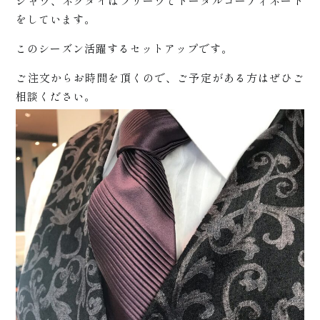
ついて
シャツ、ネクタイはプリーツでトータルコーディネート
をしています。
このシーズン活躍するセットアップです。
+
ご注文からお時間を頂くので、ご予定がある方はぜひご
相談ください。
商品