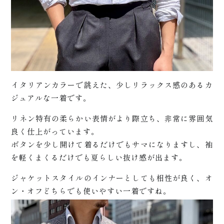
商
い
イタリアンカラーで誂えた、少しリラックス感のあるカ
ジュアルな一着です。
品
リネン特有の柔らかい表情がより際立ち、非常に雰囲気
良く仕上がっています。
ボタンを少し開けて着るだけでもサマになりますし、袖
を軽くまくるだけでも夏らしい抜け感が出ます。
ジャケットスタイルのインナーとしても相性が良く、オ
ン・オフどちらでも使いやすい一着ですね。