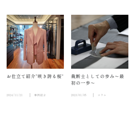
い
お仕立て紹介“咲き誇る桜”
裁断士としての歩み～最
初の一歩～
2024/11/21
事例紹介
2023/01/05
コラム