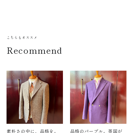
介
こちらもオススメ
Recommend
お
素朴さの中に、品格を。
品格のパープル。英国が