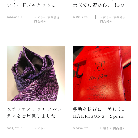
動
ツイードジャケットとい
仕立てた遊び心。【FOX
う選択
BROTHERS】
2026/01/19
お知らせ
事例紹介
2025/10/24
お知らせ
事例紹介
商品紹介
商品紹介
画
問
ステファノリッチ ノベル
移動を快適に、美しく。
ティをご用意しました
HARRISONS「Spring
Ram」新作入荷
2024/02/19
お知らせ
2026/04/23
お知らせ
商品紹介