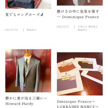
静けさの中に色気を宿す
夏でもロングホーズ🧦
― Dominique France
2026/03/07
お知らせ
事例紹介
2024/07/04
商品紹介
商品紹介
店舗案
内
静かに差が出る三揃いー
Dminique France～
Howard Hardy
LORRAINE NANCY～