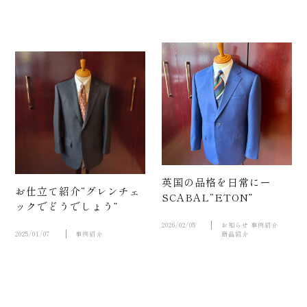
動画
お
英国の品格を日常にー
お仕立て紹介“グレンチェ
SCABAL“ETON”
ックでどうでしょう”
2026/02/05
お知らせ
事例紹介
2025/01/07
事例紹介
商品紹介