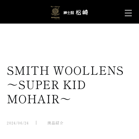
SMITH WOOLLENS
～SUPER KID
MOHAIR～
2024/06/24
商品紹介