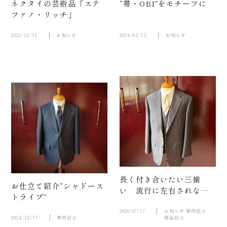
ネクタイの芸術品「ステ
“帯・OBI”をモチーフに
ファノ・リッチ」
2022/10/31
お知らせ
2024/04/11
お知らせ
紹介
長く付き合いたい三揃
お仕立て紹介“シャドース
い 流行に左右されない
トライプ”
魅力。FINTEX OF
LONDON-MASTER OF
2026/07/17
お知らせ
事例紹介
2024/12/17
事例紹介
商品紹介
MOHAIR